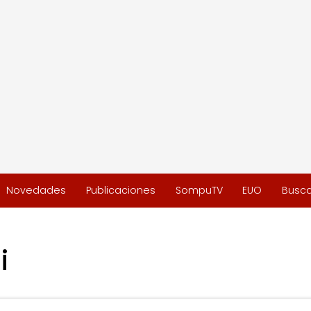
Novedades
Publicaciones
SompuTV
EUO
Busca
i